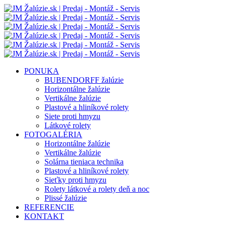
Skip
to
main
content
Menu
PONUKA
BUBENDORFF žalúzie
Horizontálne žalúzie
Vertikálne žalúzie
Plastové a hliníkové rolety
Siete proti hmyzu
Látkové rolety
FOTOGALÉRIA
Horizontálne žalúzie
Vertikálne žalúzie
Solárna tieniaca technika
Plastové a hliníkové rolety
Sieťky proti hmyzu
Rolety látkové a rolety deň a noc
Plissé žalúzie
REFERENCIE
KONTAKT